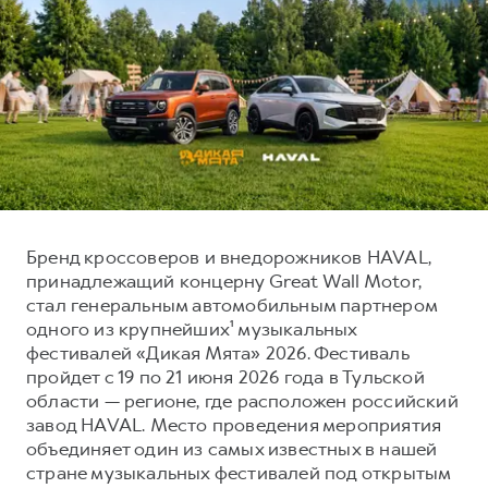
Тест-драйв
СЕРВИСНОЕ ОБСЛУЖИВАНИЕ
О дилере
Трейд-ин
Нулевое ТО
Наша команда
DARGO
DARGO X
Программа «Помощь на дороге»
Контакты
от 3 199 000 ₽
от 3 499 000 ₽
КРЕДИТ И СТРАХОВАНИЕ
Регламенты технического обслуживания
Кредитный калькулятор
Электронный ПТС
Страхование
Кредит
ПОДДЕРЖКА
Бренд кроссоверов и внедорожников HAVAL,
F7
F7X
принадлежащий концерну Great Wall Motor,
GWM Безопасность
от 2 899 000 ₽
от 3 599 000 ₽
стал генеральным автомобильным партнером
КОРПОРАТИВНЫМ КЛИЕНТАМ
Гарантия HAVAL
одного из крупнейших¹ музыкальных
Для малого бизнеса
Мобильное приложение GWM
фестивалей «Дикая Мята» 2026. Фестиваль
пройдет с 19 по 21 июня 2026 года в Тульской
Корпоративным клиентам
Программа «HAVAL Защита+»
области — регионе, где расположен российский
Крупным корпоративным клиентам
Руководства по эксплуатации
завод HAVAL. Место проведения мероприятия
POER
объединяет один из самых известных в нашей
от 3 449 000 ₽
Система управления автопарком
Подписки
стране музыкальных фестивалей под открытым