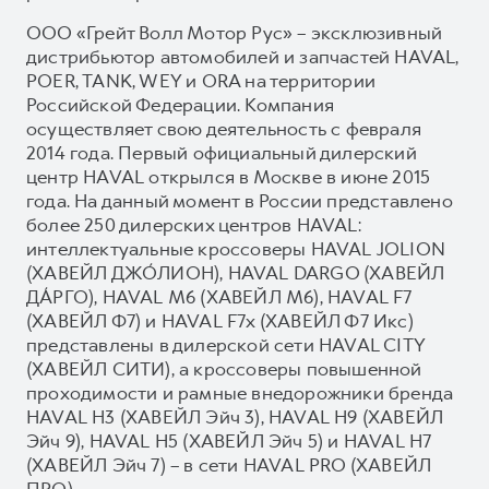
ООО «Грейт Волл Мотор Рус» – эксклюзивный
дистрибьютор автомобилей и запчастей HAVAL,
POER, TANK, WEY и ORA на территории
Российской Федерации. Компания
осуществляет свою деятельность с февраля
2014 года. Первый официальный дилерский
центр HAVAL открылся в Москве в июне 2015
года. На данный момент в России представлено
более 250 дилерских центров HAVAL:
интеллектуальные кроссоверы HAVAL JOLION
(ХАВЕЙЛ ДЖО́ЛИОН), HAVAL DARGO (ХАВЕЙЛ
ДА́РГО), HAVAL М6 (ХАВЕЙЛ M6), HAVAL F7
(ХАВЕЙЛ Ф7) и HAVAL F7x (ХАВЕЙЛ Ф7 Икс)
представлены в дилерской сети HAVAL CITY
(ХАВЕЙЛ СИТИ), а кроссоверы повышенной
проходимости и рамные внедорожники бренда
HAVAL H3 (ХАВЕЙЛ Эйч 3), HAVAL H9 (ХАВЕЙЛ
Эйч 9), HAVAL H5 (ХАВЕЙЛ Эйч 5) и HAVAL H7
(ХАВЕЙЛ Эйч 7) – в сети HAVAL PRO (ХАВЕЙЛ
ПРО).