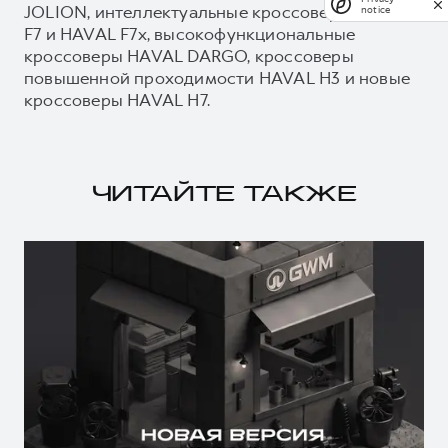
JOLION, интеллектуальные кроссоверы HAVAL
notice
F7 и HAVAL F7x, высокофункциональные
кроссоверы HAVAL DARGO, кроссоверы
повышенной проходимости HAVAL H3 и новые
кроссоверы HAVAL H7.
ЧИТАЙТЕ ТАКЖЕ