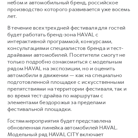
Сервис для корпоративных клиентов
небом и автомобильный бренд, российское
производство которого развивается уже восемь
HAVAL Лизинг
АКСЕССУАРЫ HAVAL
лет.
Автомобильные аксессуары
В течение всех трех дней фестиваля для гостей
АКСЕССУАРЫ HAVAL
Коллекция CITY
будет работать бренд-зона HAVAL с
Автомобильные аксессуары
Коллекция Базовая
интерактивной программой, конкурсами,
консультациями специалистов бренда и тест-
Коллекция CITY
Коллекция Детская
драйвами автомобилей. Посетители смогут не
Коллекция Базовая
только подробно ознакомиться с модельным
рядом HAVAL на экспозиции, но и оценить
Коллекция Детская
автомобили в движении — как на специально
подготовленной площадке с искусственными
препятствиями на территории фестиваля, так и
во время тест-драйва по маршрутам с
элементами бездорожья за пределами
фестивальной площадки.
Гостям мероприятия будет представлена
обновленная линейка автомобилей HAVAL.
Модельный ряд HAVAL CITY включает