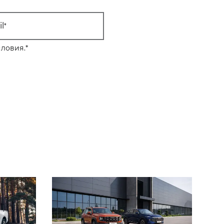
l
ловия.
*