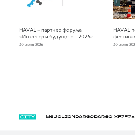
HAVAL – партнер форума
HAVAL по
«Инженеры будущего – 2026»
фестива
30 июня 2026
30 июня 20
M6
JOLION
DARGO
DARGO Х
F7
F7x