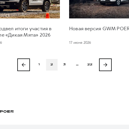
двел итоги участия в
Новая версия GWM POE
ле «Дикая Мята» 2026
26
17 июня 2026
1
2
3
…
22
POER