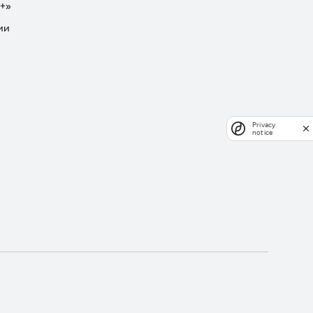
+»
ии
Privacy
notice