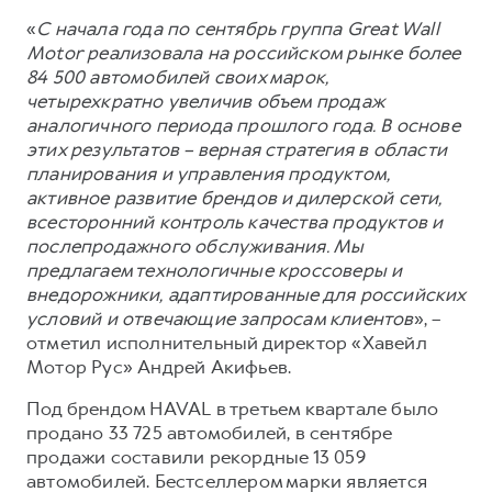
Сервис для корпоративных клиентов
«
С начала года по сентябрь группа Great Wall
HAVAL Лизинг
АКСЕССУАРЫ HAVAL
Motor реализовала на российском рынке более
Автомобильные аксессуары
84 500 автомобилей своих марок,
четырехкратно увеличив объем продаж
АКСЕССУАРЫ HAVAL
Коллекция CITY
аналогичного периода прошлого года. В основе
Автомобильные аксессуары
Коллекция Базовая
этих результатов – верная стратегия в области
планирования и управления продуктом,
Коллекция CITY
Коллекция Детская
активное развитие брендов и дилерской сети,
Коллекция Базовая
всесторонний контроль качества продуктов и
послепродажного обслуживания. Мы
Коллекция Детская
предлагаем технологичные кроссоверы и
внедорожники, адаптированные для российских
условий и отвечающие запросам клиентов
», –
отметил исполнительный директор «Хавейл
Мотор Рус» Андрей Акифьев.
Под брендом HAVAL в третьем квартале было
продано 33 725 автомобилей, в сентябре
продажи составили рекордные 13 059
автомобилей. Бестселлером марки является