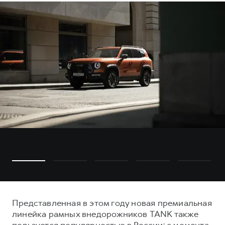
Представленная в этом году новая премиальная
линейка рамных внедорожников TANK также