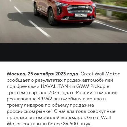
Тест-драйв
СЕРВИСНОЕ ОБСЛУЖИВАНИЕ
О дилере
Трейд-ин
Нулевое ТО
Наша команда
DARGO
DARGO X
Программа «Помощь на дороге»
Контакты
от 3 199 000 ₽
от 3 499 000 ₽
КРЕДИТ И СТРАХОВАНИЕ
Регламенты технического обслуживания
Кредитный калькулятор
Электронный ПТС
Страхование
Кредит
ПОДДЕРЖКА
F7
F7X
GWM Безопасность
Москва, 25 октября 2023 года
. Great Wall Motor
от 2 899 000 ₽
от 3 599 000 ₽
сообщает о результатах продаж автомобилей
КОРПОРАТИВНЫМ КЛИЕНТАМ
Гарантия HAVAL
под брендами HAVAL, TANK и GWM Pickup в
Для малого бизнеса
Мобильное приложение GWM
третьем квартале 2023 года в России: компания
реализовала 39 942 автомобиля и вошла в
Корпоративным клиентам
Программа «HAVAL Защита+»
тройку лидеров по объему продаж на
Крупным корпоративным клиентам
Руководства по эксплуатации
российском рынке.¹ С начала года совокупные
POER
продажи автомобилей всех марок Great Wall
от 3 449 000 ₽
Система управления автопарком
Подписки
Motor составили более 84 500 штук.