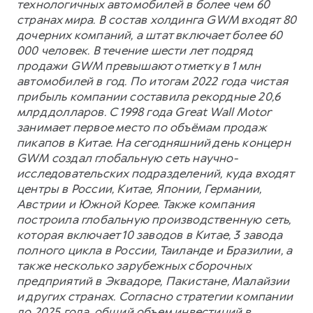
технологичных автомобилей в более чем 60
странах мира. В состав холдинга GWM входят 80
дочерних компаний, а штат включает более 60
000 человек. В течение шести лет подряд
продажи GWM превышают отметку в 1 млн
автомобилей в год. По итогам 2022 года чистая
прибыль компании составила рекордные 20,6
млрд долларов. С 1998 года Great Wall Motor
занимает первое место по объёмам продаж
пикапов в Китае. На сегодняшний день концерн
GWM создал глобальную сеть научно-
исследовательских подразделений, куда входят
центры в России, Китае, Японии, Германии,
Австрии и Южной Корее. Также компания
построила глобальную производственную сеть,
которая включает 10 заводов в Китае, 3 завода
полного цикла в России, Таиланде и Бразилии, а
также несколько зарубежных сборочных
предприятий в Эквадоре, Пакистане, Малайзии
и других странах. Согласно стратегии компании
до 2025 года, общий объем инвестиций в