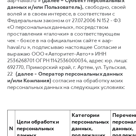
aap-haval.ru »
(далее – Субъект персональных
данных и/или Пользователь),
свободно, своей
Тест-драйв
СЕРВИСНОЕ ОБСЛУЖИВАНИЕ
О дилере
волей и в своем интересе, в соответствии с
Трейд-ин
Нулевое ТО
Наша команда
Федеральным законом от 27.07.2006 N 152 - ФЗ
«О персональных данных», посредством
DARGO
DARGO X
Программа «Помощь на дороге»
Контакты
от 3 199 000 ₽
от 3 499 000 ₽
проставления «галочки» в соответствующем
КРЕДИТ И СТРАХОВАНИЕ
Регламенты технического обслуживания
чек – боксе в на официальном сайте « aap-
haval.ru », подписываю настоящее Согласие и
Кредитный калькулятор
Электронный ПТС
выражаю ООО «Авторитет-Авто+» ИНН
Страхование
2536268701 ОГРН 1142536000034, адрес юр. лица:
692770, Приморский край, г. Артем, ул. Тульская,
Кредит
ПОДДЕРЖКА
22
(далее - Оператор персональных данных
F7
F7X
GWM Безопасность
от 2 899 000 ₽
от 3 599 000 ₽
и/или Компания)
согласие на обработку моих
персональных данных на следующих условиях:
КОРПОРАТИВНЫМ КЛИЕНТАМ
Гарантия HAVAL
Для малого бизнеса
Мобильное приложение GWM
Корпоративным клиентам
Программа «HAVAL Защита+»
Категории
Перечен
Крупным корпоративным клиентам
Руководства по эксплуатации
Цели обработки
персональных
персона
POER
от 3 449 000 ₽
Система управления автопарком
Подписки
N
персональных
данных,
данных,
данных
подлежащих
подлежа