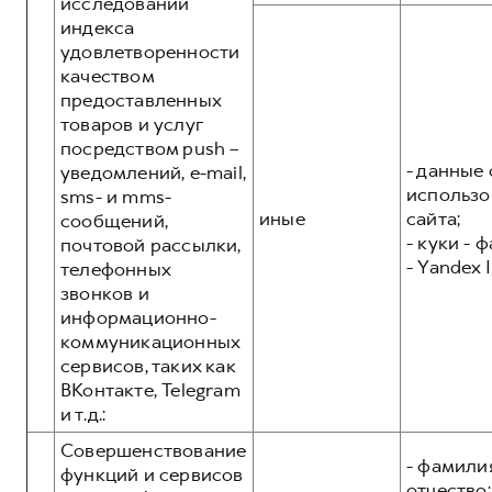
исследований
индекса
удовлетворенности
качеством
предоставленных
товаров и услуг
посредством push –
- данные 
уведомлений, e-mail,
использо
sms- и mms-
иные
сайта;
сообщений,
- куки - 
почтовой рассылки,
- Yandex I
телефонных
звонков и
информационно-
коммуникационных
сервисов, таких как
ВКонтакте, Telegram
и т.д.:
Совершенствование
- фамилия
функций и сервисов
отчество;