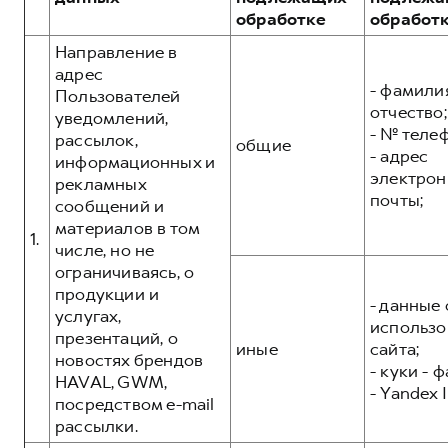
Сервис для корпоративных клиентов
обработке
обработ
HAVAL Лизинг
АКСЕССУАРЫ HAVAL
Направление в
Автомобильные аксессуары
адрес
- фамилия
Пользователей
АКСЕССУАРЫ HAVAL
Коллекция CITY
отчество;
уведомлений,
Автомобильные аксессуары
Коллекция Базовая
- № теле
рассылок,
общие
- адрес
информационных и
Коллекция CITY
Коллекция Детская
электрон
рекламных
Коллекция Базовая
почты;
сообщений и
материалов в том
Коллекция Детская
1.
числе, но не
ограничиваясь, о
продукции и
- данные 
услугах,
использо
презентаций, о
иные
сайта;
новостях брендов
- куки - 
HAVAL, GWM,
- Yandex I
посредством e-mail
рассылки.