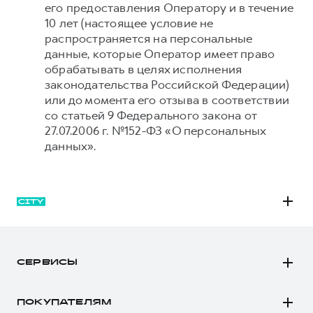
его предоставления Оператору и в течение
10 лет (настоящее условие не
распространяется на персональные
данные, которые Оператор имеет право
обрабатывать в целях исполнения
законодательства Российской Федерации)
или до момента его отзыва в соответствии
со статьей 9 Федерального закона от
27.07.2006 г. №152-ФЗ «О персональных
данных».
M6
JOLION
СЕРВИСЫ
DARGO
Автомобили в наличии
DARGO Х
ПОКУПАТЕЛЯМ
Заказать тест-драйв
F7