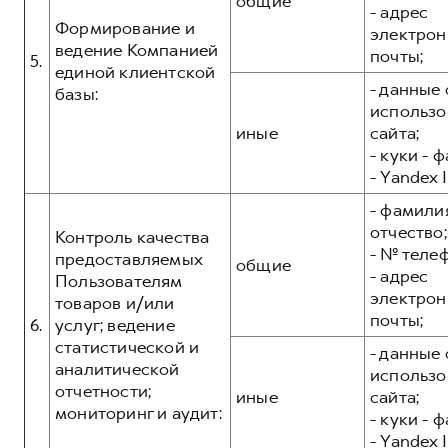
общие
- адрес
Формирование и
электрон
ведение Компанией
почты;
5.
единой клиентской
- данные 
базы:
использо
иные
сайта;
- куки - 
- Yandex I
- фамилия
отчество;
Контроль качества
- № теле
предоставляемых
общие
- адрес
Пользователям
электрон
товаров и/или
почты;
6.
услуг; ведение
статистической и
- данные 
аналитической
использо
отчетности;
иные
сайта;
мониторинг и аудит:
- куки - 
- Yandex I