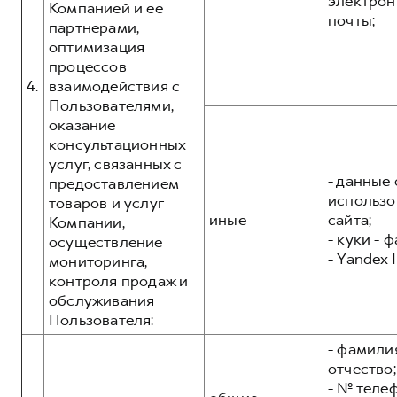
электрон
Компанией и ее
почты;
партнерами,
оптимизация
процессов
4.
взаимодействия с
Пользователями,
оказание
консультационных
услуг, связанных с
- данные 
предоставлением
использо
товаров и услуг
иные
сайта;
Компании,
- куки - 
осуществление
- Yandex I
мониторинга,
контроля продаж и
обслуживания
Пользователя:
- фамилия
отчество;
- № теле