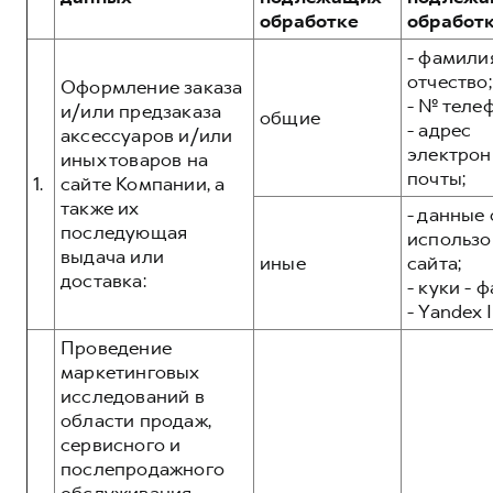
Сервис для корпоративных клиентов
обработке
обработ
HAVAL Лизинг
АКСЕССУАРЫ HAVAL
- фамилия
Автомобильные аксессуары
отчество;
Оформление заказа
- № теле
АКСЕССУАРЫ HAVAL
Коллекция CITY
и/или предзаказа
общие
- адрес
аксессуаров и/или
Автомобильные аксессуары
Коллекция Базовая
электрон
иных товаров на
почты;
Коллекция CITY
Коллекция Детская
1.
сайте Компании, а
также их
- данные 
Коллекция Базовая
последующая
использо
Коллекция Детская
выдача или
иные
сайта;
доставка:
- куки - 
- Yandex I
Проведение
маркетинговых
исследований в
области продаж,
сервисного и
послепродажного