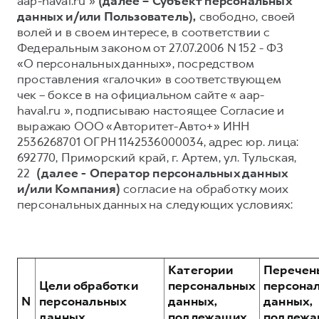
aap-haval.ru »
(далее – Субъект персональных
данных и/или Пользователь),
свободно, своей
Тест-драйв
СЕРВИСНОЕ ОБСЛУЖИВАНИЕ
О дилере
волей и в своем интересе, в соответствии с
Трейд-ин
Нулевое ТО
Наша команда
Федеральным законом от 27.07.2006 N 152 - ФЗ
«О персональных данных», посредством
DARGO
DARGO X
Программа «Помощь на дороге»
Контакты
от 3 199 000 ₽
от 3 499 000 ₽
проставления «галочки» в соответствующем
КРЕДИТ И СТРАХОВАНИЕ
Регламенты технического обслуживания
чек – боксе в на официальном сайте « aap-
haval.ru », подписываю настоящее Согласие и
Кредитный калькулятор
Электронный ПТС
выражаю ООО «Авторитет-Авто+» ИНН
Страхование
2536268701 ОГРН 1142536000034, адрес юр. лица:
692770, Приморский край, г. Артем, ул. Тульская,
Кредит
ПОДДЕРЖКА
22
(далее - Оператор персональных данных
F7
F7X
GWM Безопасность
от 2 899 000 ₽
от 3 599 000 ₽
и/или Компания)
согласие на обработку моих
персональных данных на следующих условиях:
КОРПОРАТИВНЫМ КЛИЕНТАМ
Гарантия HAVAL
Для малого бизнеса
Мобильное приложение GWM
Корпоративным клиентам
Программа «HAVAL Защита+»
Категории
Перечен
Крупным корпоративным клиентам
Руководства по эксплуатации
Цели обработки
персональных
персона
POER
от 3 449 000 ₽
Система управления автопарком
Подписки
N
персональных
данных,
данных,
данных
подлежащих
подлежа