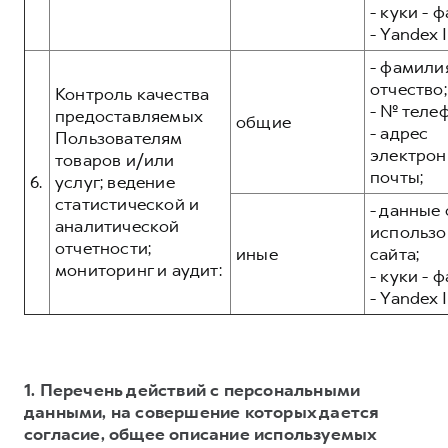
- куки - 
- Yandex I
- фамилия
отчество;
Контроль качества
- № теле
предоставляемых
общие
- адрес
Пользователям
электрон
товаров и/или
почты;
6.
услуг; ведение
статистической и
- данные 
аналитической
использо
отчетности;
иные
сайта;
мониторинг и аудит:
- куки - 
- Yandex I
1. Перечень действий с персональными
данными, на совершение которых дается
согласие, общее описание используемых