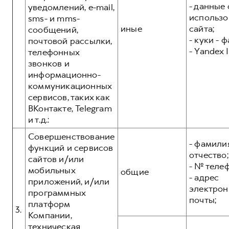
- данные 
уведомлений, e-mail,
использо
sms- и mms-
иные
сайта;
сообщений,
- куки - 
почтовой рассылки,
- Yandex I
телефонных
звонков и
информационно-
коммуникационных
сервисов, таких как
ВКонтакте, Telegram
и т.д.:
Совершенствование
- фамилия
функций и сервисов
отчество;
сайтов и/или
- № теле
мобильных
общие
- адрес
приложений, и/или
электрон
программных
почты;
платформ
3.
Компании,
техническая