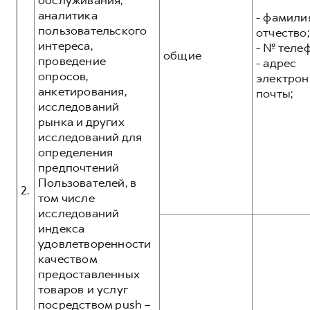
обслуживания,
аналитика
- фамилия
пользовательского
отчество;
интереса,
- № теле
общие
проведение
- адрес
опросов,
электрон
анкетирования,
почты;
исследований
рынка и других
исследований для
определения
предпочтений
Пользователей, в
2.
том числе
исследований
индекса
удовлетворенности
качеством
предоставленных
товаров и услуг
посредством push –