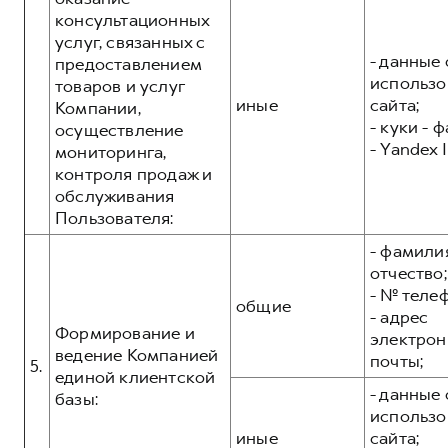
консультационных
услуг, связанных с
- данные 
предоставлением
использо
товаров и услуг
иные
сайта;
Компании,
- куки - 
осуществление
- Yandex I
мониторинга,
контроля продаж и
обслуживания
Пользователя:
- фамилия
отчество;
- № теле
общие
- адрес
Формирование и
электрон
ведение Компанией
почты;
5.
единой клиентской
- данные 
базы:
использо
иные
сайта;