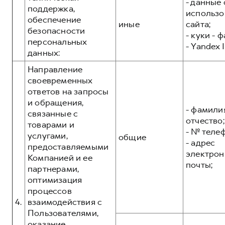
- данные 
поддержка,
использо
обеспечение
иные
сайта;
безопасности
- куки - 
персональных
- Yandex I
данных:
Направление
своевременных
ответов на запросы
и обращения,
- фамилия
связанные с
отчество;
товарами и
- № теле
услугами,
общие
- адрес
предоставляемыми
электрон
Компанией и ее
почты;
партнерами,
оптимизация
процессов
4.
взаимодействия с
Пользователями,
оказание